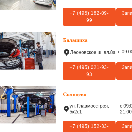
Запи
+7 (495) 182-09-
99
Балашиха
с 09:0
Леоновское ш. вл.8а
Запи
+7 (495) 021-93-
93
Солнцево
ул. Главмосстроя,
с 09:
5к2с1
21:00
Запи
+7 (495) 152-33-