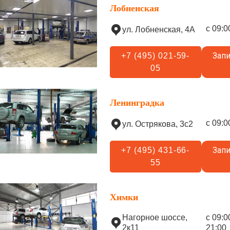
Лобненская
с 09:0
ул. Лобненская, 4А
Запи
+7 (495) 021-59-
05
Ленинградка
с 09:0
ул. Острякова, 3с2
Запи
+7 (495) 431-66-
55
Химки
Нагорное шоссе,
с 09:0
2к11
21:00